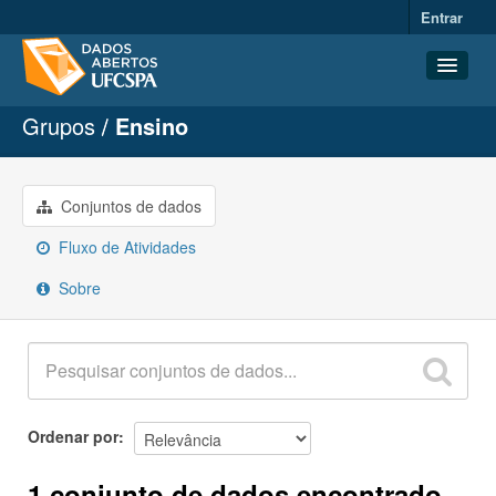
Entrar
Grupos
Ensino
Conjuntos de dados
Organizações
Grupos
Conjuntos de dados
Sobre
Fluxo de Atividades
Sobre
Ordenar por
1 conjunto de dados encontrado