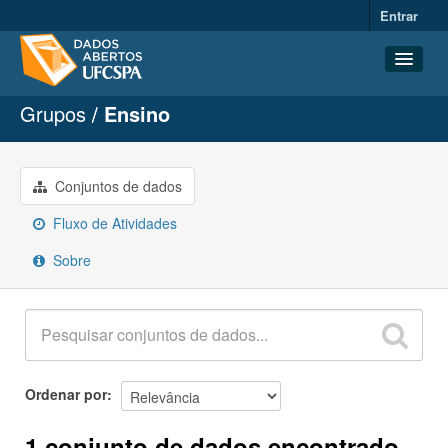
Entrar
Grupos
Ensino
Conjuntos de dados
Organizações
Grupos
Conjuntos de dados
Sobre
Fluxo de Atividades
Sobre
Ordenar por
1 conjunto de dados encontrado