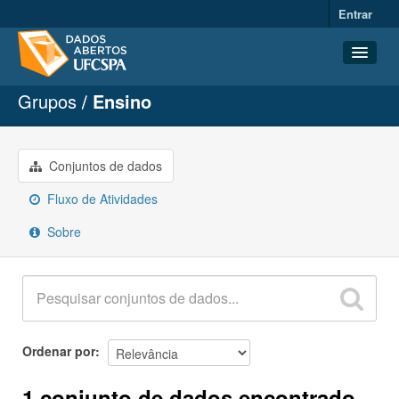
Entrar
Grupos
Ensino
Conjuntos de dados
Organizações
Grupos
Conjuntos de dados
Sobre
Fluxo de Atividades
Sobre
Ordenar por
1 conjunto de dados encontrado