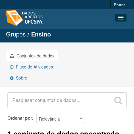
Entrar
Grupos
Ensino
Conjuntos de dados
Organizações
Grupos
Conjuntos de dados
Sobre
Fluxo de Atividades
Sobre
Ordenar por
1 conjunto de dados encontrado