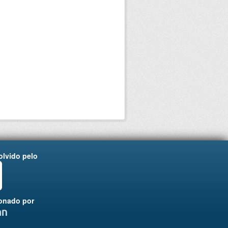
lvido pelo
onado por