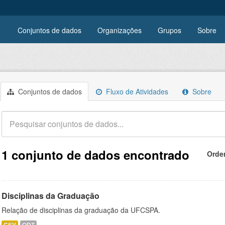
Conjuntos de dados
Organizações
Grupos
Sobre
Conjuntos de dados
Fluxo de Atividades
Sobre
1 conjunto de dados encontrado
Orde
Disciplinas da Graduação
Relação de disciplinas da graduação da UFCSPA.
CSV
ODT