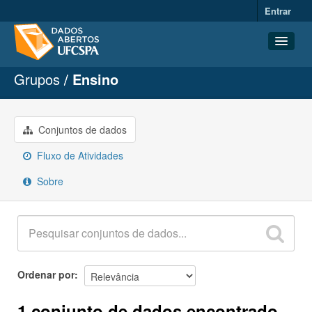
Entrar
Grupos
Ensino
Conjuntos de dados
Organizações
Grupos
Conjuntos de dados
Sobre
Fluxo de Atividades
Sobre
Ordenar por
1 conjunto de dados encontrado