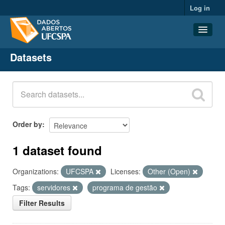
Log in
Datasets
Datasets
Organizations
Groups
About
Order by
1 dataset found
Organizations:
UFCSPA
Licenses:
Other (Open)
Tags:
servidores
programa de gestão
Filter Results