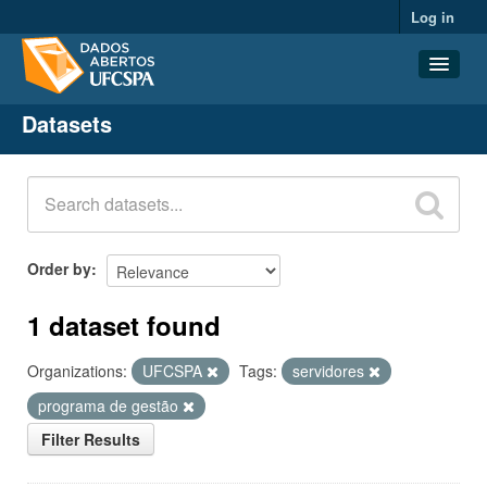
Log in
Datasets
Datasets
Organizations
Groups
About
Order by
1 dataset found
Organizations:
UFCSPA
Tags:
servidores
programa de gestão
Filter Results