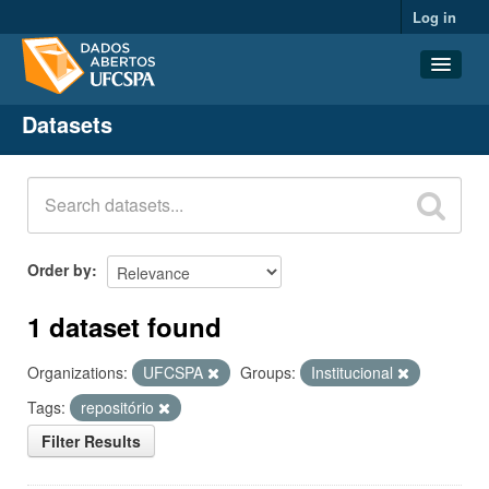
Log in
Datasets
Datasets
Organizations
Groups
About
Order by
1 dataset found
Organizations:
UFCSPA
Groups:
Institucional
Tags:
repositório
Filter Results