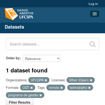
Log in
Datasets
Datasets
Organizations
Groups
About
Order by
1 dataset found
Organizations:
UFCSPA
Licenses:
Other (Open)
Formats:
ODT
Tags:
remoto
teletrabalho
programa de gestão
Filter Results