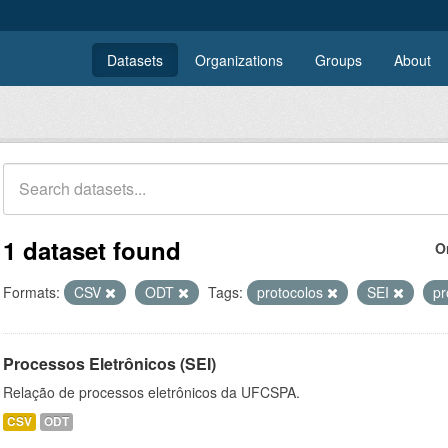
Datasets
Organizations
Groups
About
1 dataset found
O
Formats:
CSV
ODT
Tags:
protocolos
SEI
p
Processos Eletrônicos (SEI)
Relação de processos eletrônicos da UFCSPA.
CSV
ODT