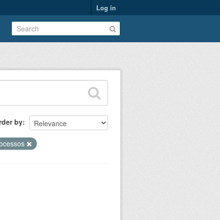
Log in
rder by
rocessos