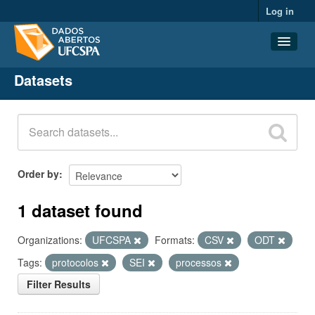
Log in
Datasets
Datasets
Organizations
Groups
About
Order by
1 dataset found
Organizations:
UFCSPA
Formats:
CSV
ODT
Tags:
protocolos
SEI
processos
Filter Results