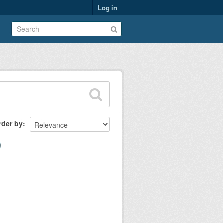
Log in
rder by