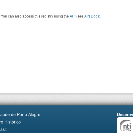
You can also access this registry using the
API
(see
API Docs
).
Saúde de Porto Alegre
Desenvo
o Histórico
asil