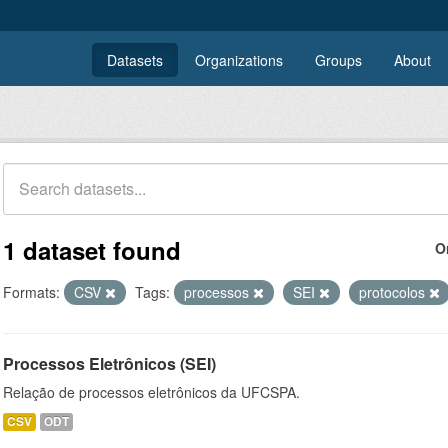
Datasets
Organizations
Groups
About
1 dataset found
O
Formats:
CSV
Tags:
processos
SEI
protocolos
Processos Eletrônicos (SEI)
Relação de processos eletrônicos da UFCSPA.
CSV
ODT