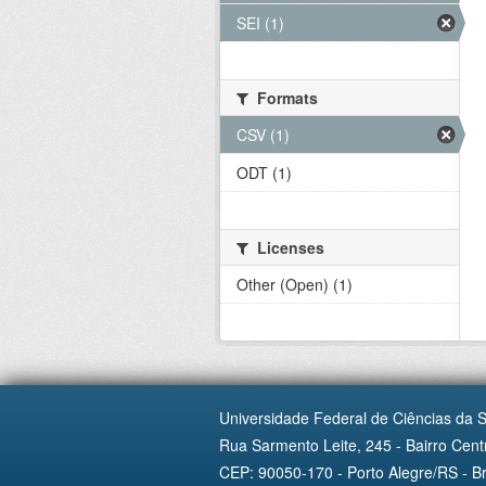
SEI (1)
Formats
CSV (1)
ODT (1)
Licenses
Other (Open) (1)
Universidade Federal de Ciências da 
Rua Sarmento Leite, 245 - Bairro Centr
CEP: 90050-170 - Porto Alegre/RS - Br