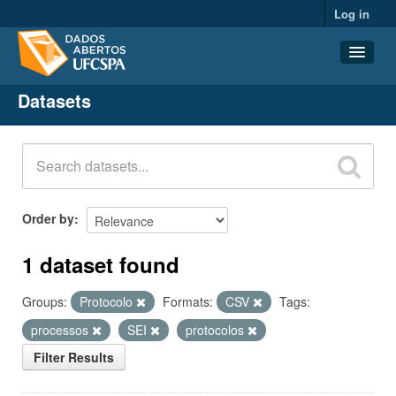
Log in
Datasets
Datasets
Organizations
Groups
About
Order by
1 dataset found
Groups:
Protocolo
Formats:
CSV
Tags:
processos
SEI
protocolos
Filter Results