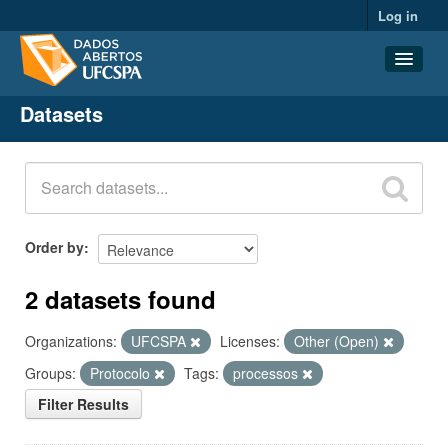
Log in
Datasets
Datasets
Organizations
Groups
About
Order by
2 datasets found
Organizations:
UFCSPA
Licenses:
Other (Open)
Groups:
Protocolo
Tags:
processos
Filter Results