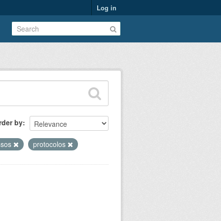
Log in
rder by
ssos
protocolos