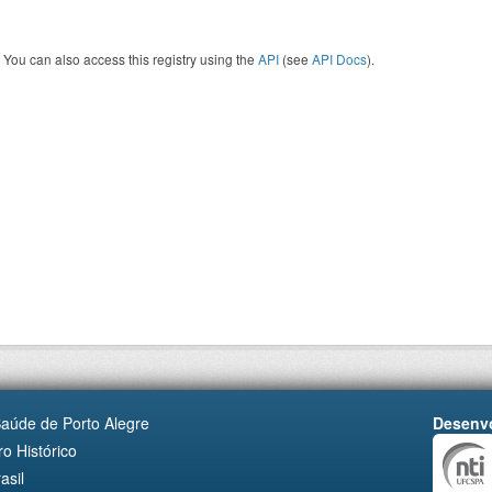
You can also access this registry using the
API
(see
API Docs
).
Saúde de Porto Alegre
Desenvo
o Histórico
asil