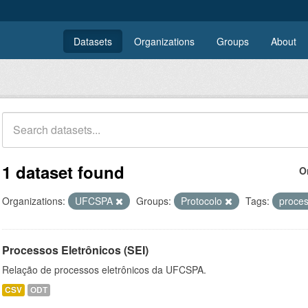
Datasets
Organizations
Groups
About
1 dataset found
O
Organizations:
UFCSPA
Groups:
Protocolo
Tags:
proce
Processos Eletrônicos (SEI)
Relação de processos eletrônicos da UFCSPA.
CSV
ODT