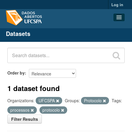
Log in
Datasets
Datasets
Organizations
Groups
About
Order by
1 dataset found
Organizations:
UFCSPA
Groups:
Protocolo
Tags:
processos
protocolo
Filter Results