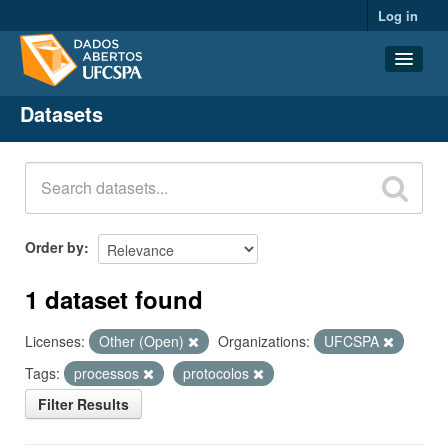
Log in
Datasets
Datasets
Organizations
Groups
About
Order by
1 dataset found
Licenses:
Other (Open)
Organizations:
UFCSPA
Tags:
processos
protocolos
Filter Results