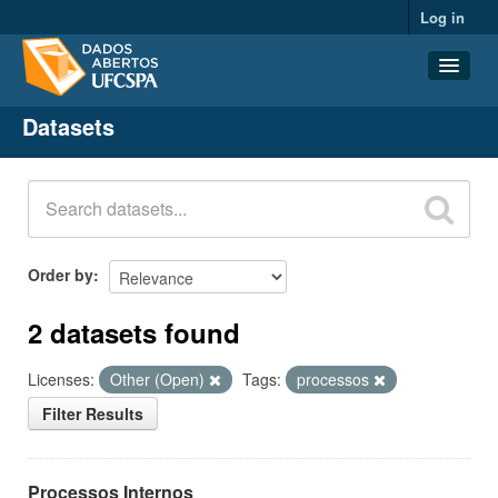
Log in
Datasets
Datasets
Organizations
Groups
About
Order by
2 datasets found
Licenses:
Other (Open)
Tags:
processos
Filter Results
Processos Internos