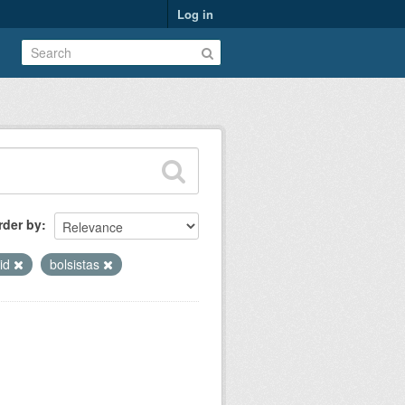
Log in
rder by
id
bolsistas