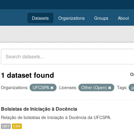
Datasets
Organizations
Groups
About
1 dataset found
O
Organizations:
UFCSPA
Licenses:
Other (Open)
Tags:
p
Bolsistas de Iniciação à Docência
Relação de bolsistas de Iniciação à Docência da UFCSPA.
ODT
CSV