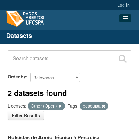
Log in
Datasets
Datasets
Organizations
Groups
About
Order by
2 datasets found
Licenses:
Other (Open)
Tags:
pesquisa
Filter Results
Bolsistas de Apoio Técnico à Pesquisa