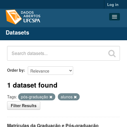
Log in
Datasets
Datasets
Organizations
Groups
About
Order by
1 dataset found
Tags:
pós-graduação
alunos
Filter Results
Matrículas da Graduação e Pós-graduação