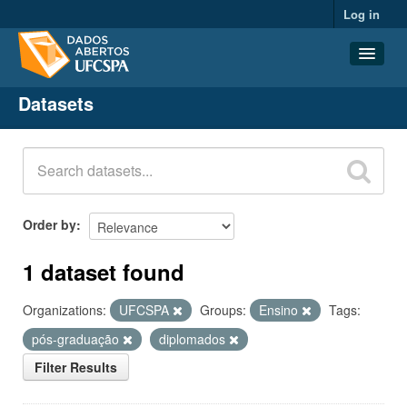
Log in
Datasets
Datasets
Organizations
Groups
About
Order by
1 dataset found
Organizations:
UFCSPA
Groups:
Ensino
Tags:
pós-graduação
diplomados
Filter Results