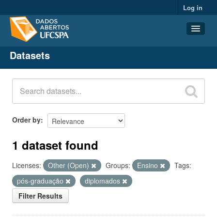
Log in
Datasets
Datasets
Organizations
Groups
About
Order by
1 dataset found
Licenses:
Other (Open)
Groups:
Ensino
Tags:
pós-graduação
diplomados
Filter Results