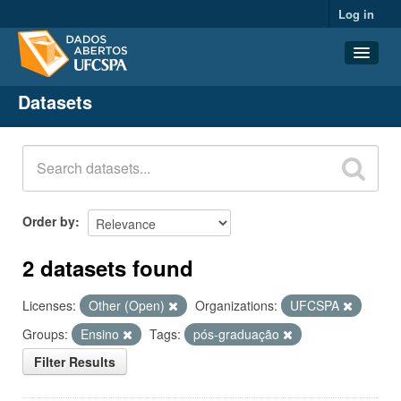
Log in
Datasets
Datasets
Organizations
Groups
About
Order by
2 datasets found
Licenses:
Other (Open)
Organizations:
UFCSPA
Groups:
Ensino
Tags:
pós-graduação
Filter Results