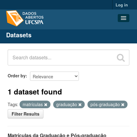
Log in
Datasets
Datasets
Organizations
Groups
About
Order by
1 dataset found
Tags:
matrículas
graduação
pós-graduação
Filter Results
Matrículas da Graduação e Pós-graduação