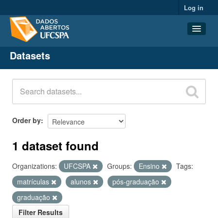
Log in
Datasets
Datasets
Organizations
Groups
About
Order by
1 dataset found
Organizations:
UFCSPA
Groups:
Ensino
Tags:
matrículas
alunos
pós-graduação
graduação
Filter Results