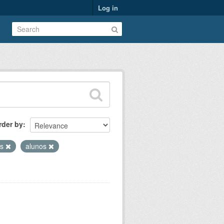
Log in
rder by
as
alunos