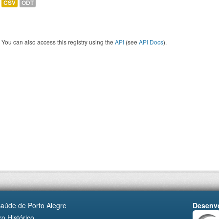
CSV
ODT
You can also access this registry using the
API
(see
API Docs
).
Saúde de Porto Alegre
Desenvo
o Histórico