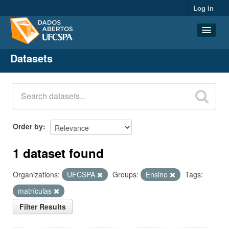
Log in
Datasets
Datasets
Organizations
Groups
About
Order by
1 dataset found
Organizations:
UFCSPA
Groups:
Ensino
Tags:
matrículas
Filter Results