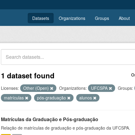
Datasets
Organizations
Groups
About
1 dataset found
O
Licenses:
Other (Open)
Organizations:
UFCSPA
Groups:
matrículas
pós-graduação
alunos
Matrículas da Graduação e Pós-graduação
Relação de matrículas de graduação e pós-graduação da UFCSPA.