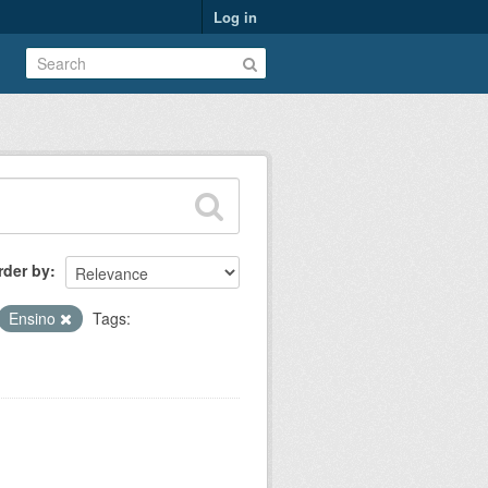
Log in
rder by
Ensino
Tags: