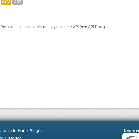
CSV
ODT
You can also access this registry using the
API
(see
API Docs
).
Saúde de Porto Alegre
Desenvo
o Histórico