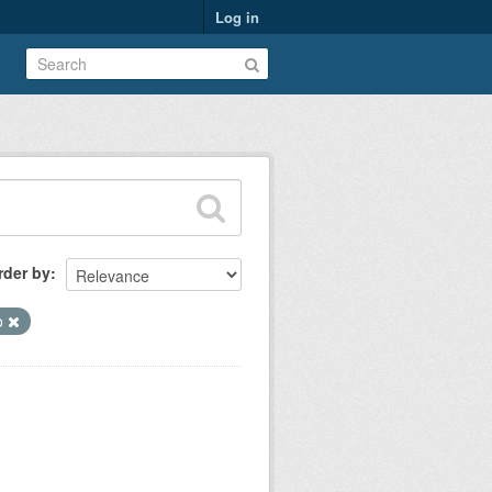
Log in
rder by
o