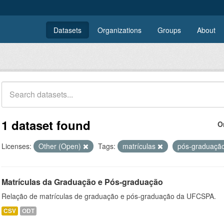
Datasets
Organizations
Groups
About
1 dataset found
O
Licenses:
Other (Open)
Tags:
matrículas
pós-graduaçã
Matrículas da Graduação e Pós-graduação
Relação de matrículas de graduação e pós-graduação da UFCSPA.
CSV
ODT