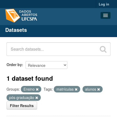
Log in
Datasets
Datasets
Organizations
Groups
About
Order by
1 dataset found
Groups:
Ensino
Tags:
matrículas
alunos
pós-graduação
Filter Results