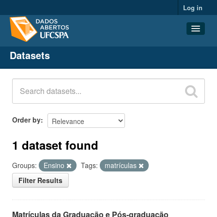
Log in
Datasets
Datasets
Organizations
Groups
About
Order by
1 dataset found
Groups:
Ensino
Tags:
matrículas
Filter Results
Matrículas da Graduação e Pós-graduação