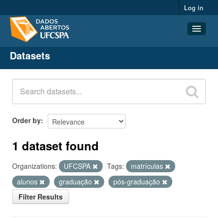
Log in
Datasets
Datasets
Organizations
Groups
About
Order by
1 dataset found
Organizations:
UFCSPA
Tags:
matrículas
alunos
graduação
pós-graduação
Filter Results