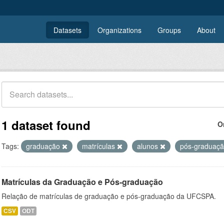
Datasets
Organizations
Groups
About
1 dataset found
O
Tags:
graduação
matrículas
alunos
pós-graduaç
Matrículas da Graduação e Pós-graduação
Relação de matrículas de graduação e pós-graduação da UFCSPA.
CSV
ODT