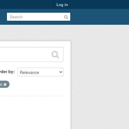
Log in
rder by
ão