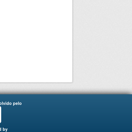
lvido pelo
d by