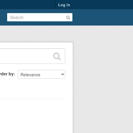
Log in
rder by