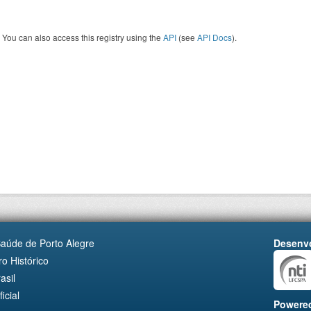
You can also access this registry using the
API
(see
API Docs
).
Saúde de Porto Alegre
Desenvo
o Histórico
asil
cial
Powere