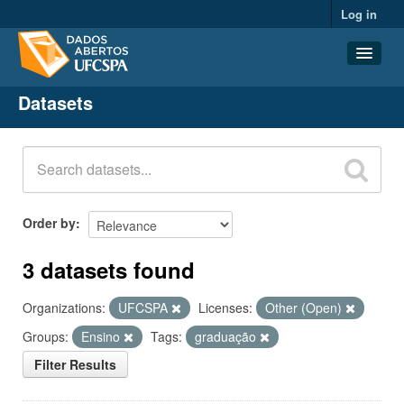
Log in
Datasets
Datasets
Organizations
Groups
About
Order by
3 datasets found
Organizations:
UFCSPA
Licenses:
Other (Open)
Groups:
Ensino
Tags:
graduação
Filter Results