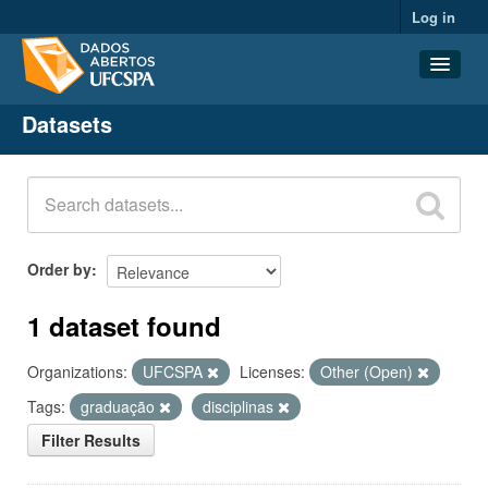
Log in
Datasets
Datasets
Organizations
Groups
About
Order by
1 dataset found
Organizations:
UFCSPA
Licenses:
Other (Open)
Tags:
graduação
disciplinas
Filter Results