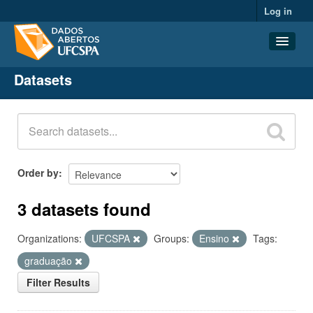
Log in
Datasets
Datasets
Organizations
Groups
About
Order by
3 datasets found
Organizations:
UFCSPA
Groups:
Ensino
Tags:
graduação
Filter Results