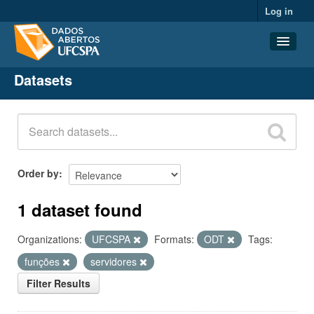
Log in
Datasets
Datasets
Organizations
Groups
About
Order by
1 dataset found
Organizations:
UFCSPA
Formats:
ODT
Tags:
funções
servidores
Filter Results