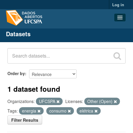
Log in
Datasets
Datasets
Organizations
Groups
About
Order by
1 dataset found
Organizations:
UFCSPA
Licenses:
Other (Open)
Tags:
energia
consumo
elétrica
Filter Results