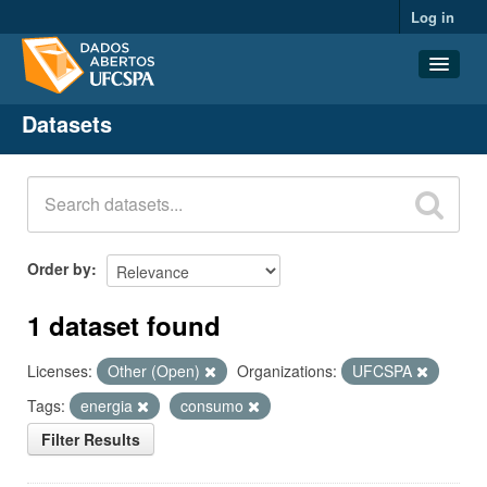
Log in
Datasets
Datasets
Organizations
Groups
About
Order by
1 dataset found
Licenses:
Other (Open)
Organizations:
UFCSPA
Tags:
energia
consumo
Filter Results