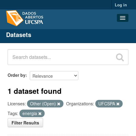
Log in
Datasets
Datasets
Organizations
Groups
About
Order by
1 dataset found
Licenses:
Other (Open)
Organizations:
UFCSPA
Tags:
energia
Filter Results