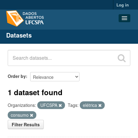
Log in
Datasets
Datasets
Organizations
Groups
About
Order by
1 dataset found
Organizations:
UFCSPA
Tags:
elétrica
consumo
Filter Results