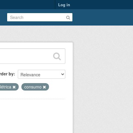
Log in
rder by
létrica
consumo