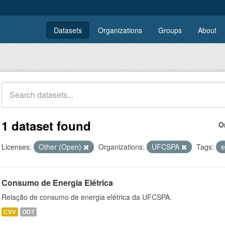
Datasets
Organizations
Groups
About
1 dataset found
O
Licenses:
Other (Open)
Organizations:
UFCSPA
Tags:
e
Consumo de Energia Elétrica
Relação de consumo de energia elétrica da UFCSPA.
CSV
ODT