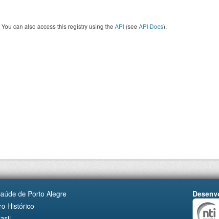
You can also access this registry using the
API
(see
API Docs
).
Saúde de Porto Alegre
Desenvo
o Histórico
asil