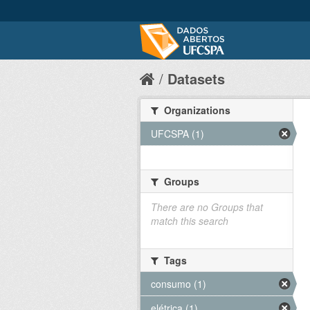
Datasets
Organizations
UFCSPA (1)
Groups
There are no Groups that
match this search
Tags
consumo (1)
elétrica (1)