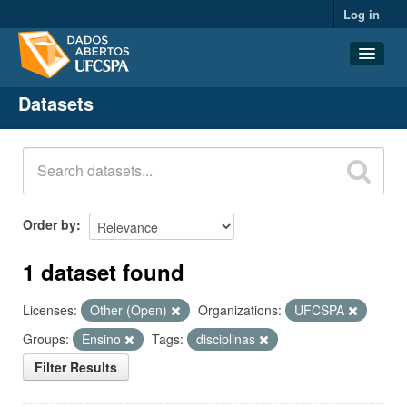
Log in
Datasets
Datasets
Organizations
Groups
About
Order by
1 dataset found
Licenses:
Other (Open)
Organizations:
UFCSPA
Groups:
Ensino
Tags:
disciplinas
Filter Results