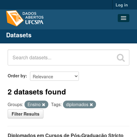
Log in
Datasets
Datasets
Organizations
Groups
About
Order by
2 datasets found
Groups:
Ensino
Tags:
diplomados
Filter Results
Diplomados em Cursos de Pós-Graduação Stricto