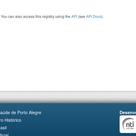
You can also access this registry using the
API
(see
API Docs
).
Saúde de Porto Alegre
Desenvo
o Histórico
asil
cial