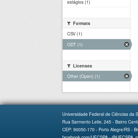
estágios (1)
Formats
CSV (1)
ODT (1)
Licenses
Other (Open) (1)
Universidade Federal de Ciências da 
Rua Sarmento Leite, 245 - Bairro Centr
CEP: 90050-170 - Porto Alegre/RS - Br
facebook.com/UFCSPA - @UFCSPA_ofi