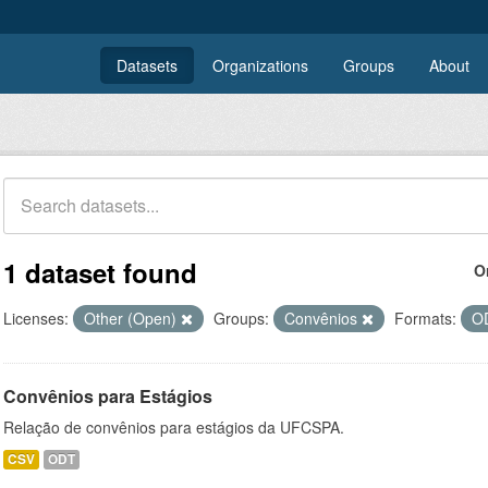
Datasets
Organizations
Groups
About
1 dataset found
O
Licenses:
Other (Open)
Groups:
Convênios
Formats:
O
Convênios para Estágios
Relação de convênios para estágios da UFCSPA.
CSV
ODT