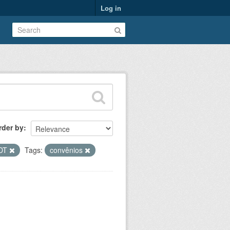
Log in
rder by
DT
Tags:
convênios