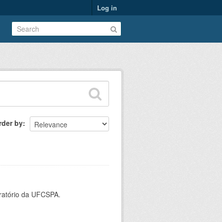
Log in
rder by
oratório da UFCSPA.